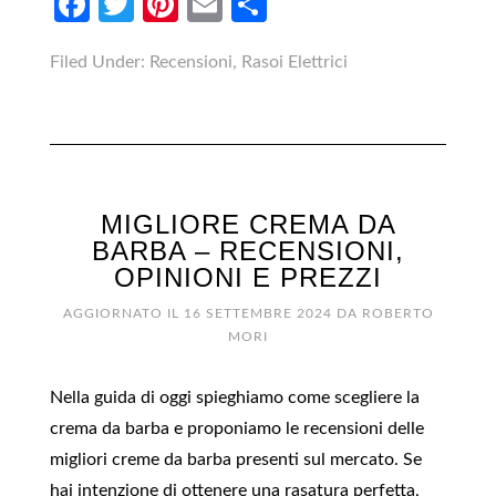
Facebook
Twitter
Pinterest
Email
Condividi
Filed Under:
Recensioni
,
Rasoi Elettrici
MIGLIORE CREMA DA
BARBA – RECENSIONI,
OPINIONI E PREZZI
AGGIORNATO IL
16 SETTEMBRE 2024
DA
ROBERTO
MORI
Nella guida di oggi spieghiamo come scegliere la
crema da barba e proponiamo le recensioni delle
migliori creme da barba presenti sul mercato. Se
hai intenzione di ottenere una rasatura perfetta,