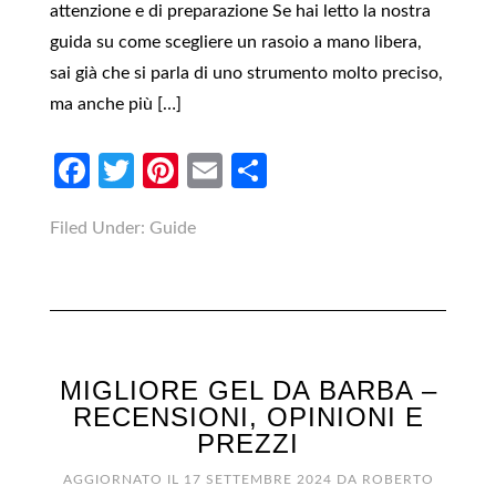
attenzione e di preparazione Se hai letto la nostra
guida su come scegliere un rasoio a mano libera,
sai già che si parla di uno strumento molto preciso,
ma anche più […]
Facebook
Twitter
Pinterest
Email
Condividi
Filed Under:
Guide
MIGLIORE GEL DA BARBA –
RECENSIONI, OPINIONI E
PREZZI
AGGIORNATO IL
17 SETTEMBRE 2024
DA
ROBERTO