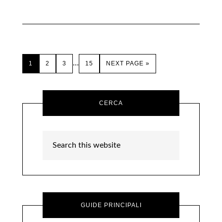
…
1
2
3
15
NEXT PAGE »
CERCA
GUIDE PRINCIPALI