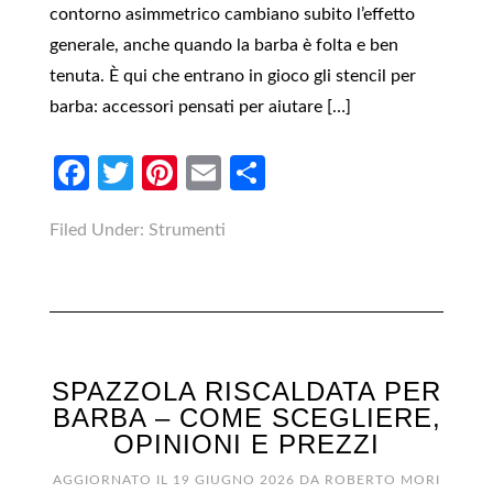
contorno asimmetrico cambiano subito l’effetto
generale, anche quando la barba è folta e ben
tenuta. È qui che entrano in gioco gli stencil per
barba: accessori pensati per aiutare […]
Facebook
Twitter
Pinterest
Email
Condividi
Filed Under:
Strumenti
SPAZZOLA RISCALDATA PER
BARBA​ – COME SCEGLIERE,
OPINIONI E PREZZI
AGGIORNATO IL
19 GIUGNO 2026
DA
ROBERTO MORI