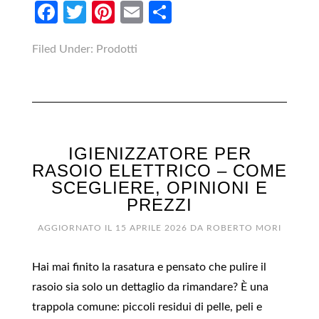
Facebook
Twitter
Pinterest
Email
Condividi
Filed Under:
Prodotti
IGIENIZZATORE PER
RASOIO ELETTRICO​ – COME
SCEGLIERE, OPINIONI E
PREZZI
AGGIORNATO IL
15 APRILE 2026
DA
ROBERTO MORI
Hai mai finito la rasatura e pensato che pulire il
rasoio sia solo un dettaglio da rimandare? È una
trappola comune: piccoli residui di pelle, peli e