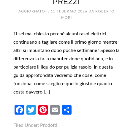
PREZZI
AGGIORNATO IL
15 FEBBRAIO 2026
DA
ROBERTO
MORI
Ti sei mai chiesto perché alcuni rasoi elettrici
continuano a tagliare come il primo giorno mentre
altri si impuntano dopo poche settimane? Spesso la
differenza la fa la manutenzione quotidiana, e in
particolare il liquido per pulizia rasoio. In questa
guida approfondita vedremo che cos’è, come
funziona, come scegliere quello giusto e quanto
costa davvero […]
Facebook
Twitter
Pinterest
Email
Condividi
Filed Under:
Prodotti