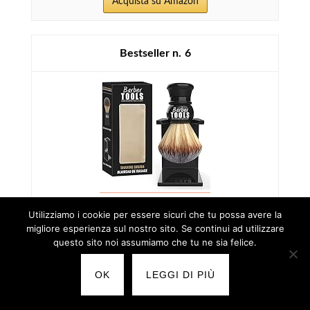
Acquista su Amazon
6
Utilizziamo i cookie per essere sicuri che tu possa avere la
Barber Tools Pennello da Barba con Supporto
migliore esperienza sul nostro sito. Se continui ad utilizzare
questo sito noi assumiamo che tu ne sia felice.
18,99 EUR
OK
LEGGI DI PIÙ
Acquista su Amazon